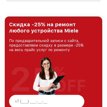
стремимся к тому, чтобы каждый клиент был
удовлетворен скоростью и качеством
предоставляемых услуг. Наша цель — стать
лучшим сервисным центром Miele в городе
Ростове-на-Дону, постоянно повышая уровень
Скидка -25% на ремонт
доверия и лояльности наших клиентов.
любого устройства Miele
По предварительной записи с сайта,
предоставляем скидку в размере -25%
на весь прайс услуг по ремонту
25
%
OFF