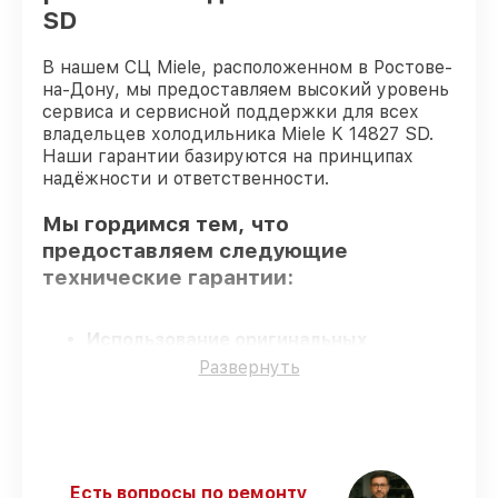
SD
В нашем СЦ Miele, расположенном в Ростове-
на-Дону, мы предоставляем высокий уровень
сервиса и сервисной поддержки для всех
владельцев холодильника Miele K 14827 SD.
Наши гарантии базируются на принципах
надёжности и ответственности.
Мы гордимся тем, что
предоставляем следующие
технические гарантии:
Использование оригинальных
запчастей
– для всех видов
Развернуть
восстановления применяются
исключительно оригинальные детали.
Сертифицированные инженеры
– все
работники проходят обязательное
обучение и ежегодную аттестацию, что
Есть вопросы по ремонту
подтверждает их уровень мастерства.